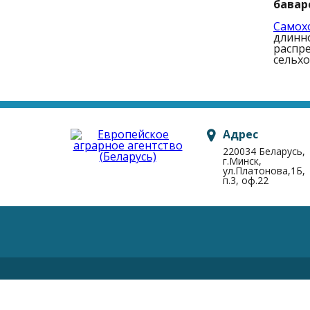
бавар
Самох
длинно
распре
сельхо
Адрес
220034 Беларусь,
г.Минск,
ул.Платонова,1Б,
п.3, оф.22